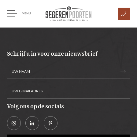
phone_enabled
MENU
Ga naar content
Schrijf u in voor onze nieuwsbrief
trending_flat
Volg ons op de socials
Alternative: