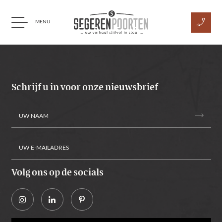
phone_enabled
MENU
Ga naar content
Schrijf u in voor onze nieuwsbrief
trending_flat
Volg ons op de socials
Alternative: