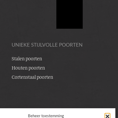
UNIEKE STIJLVOLLE POORTEN
Stalen poorten
Houten poorten
Cortenstaal poorten
Realisatie door:
Inkoppers
Beheer toestemming