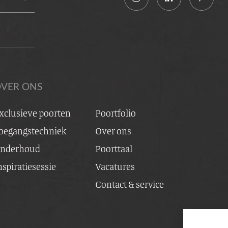
VER ONS
xclusieve poorten
Poortfolio
oegangstechniek
Over ons
nderhoud
Poorttaal
nspiratiesessie
Vacatures
Contact & service