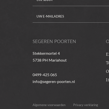
Alternative:
SEGEREN POORTEN
O
Stekkermortel 4
E
5738 PH Mariahout
T
O
0499-425 065
I
info@segeren-poorten.nl
Algemene voorwaarden
Privacy verklaring