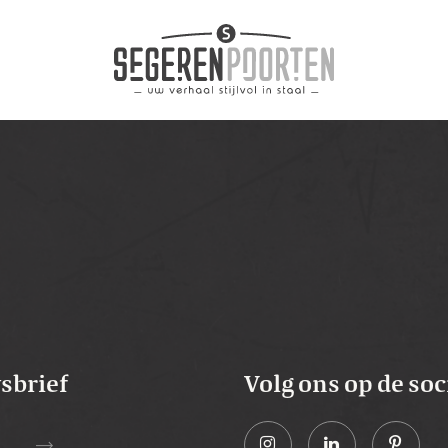
wsbrief
Volg ons op de soc
trending_flat