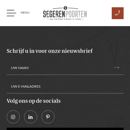
phone_enabled
MENU
Ga naar content
Schrijf u in voor onze nieuwsbrief
trending_flat
Volg ons op de socials
Alternative: