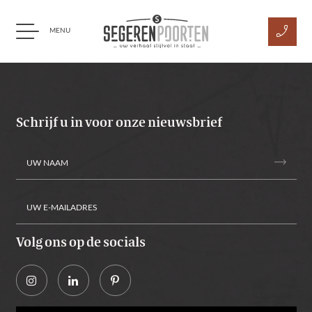
phone_enabled
MENU
Ga naar content
Schrijf u in voor onze nieuwsbrief
trending_flat
Volg ons op de socials
Alternative: