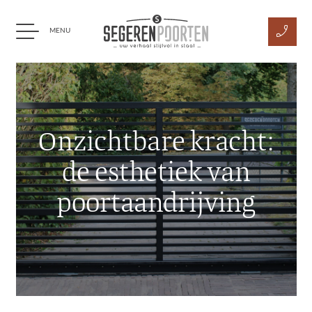
phone_enabled
MENU
Ga naar content
Onzichtbare kracht:
de esthetiek van
poortaandrijving