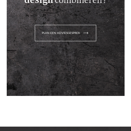
trending_flat
PLAN EEN ADVIESGESPREK