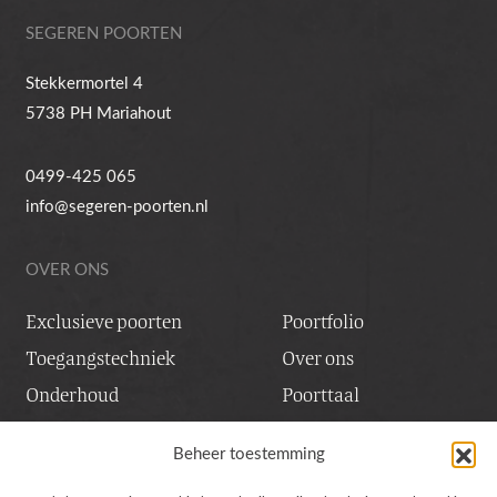
SEGEREN POORTEN
Stekkermortel 4
5738 PH Mariahout
0499-425 065
info@segeren-poorten.nl
OVER ONS
Exclusieve poorten
Poortfolio
Toegangstechniek
Over ons
Onderhoud
Poorttaal
Inspiratiesessie
Vacatures
Beheer toestemming
Contact & service