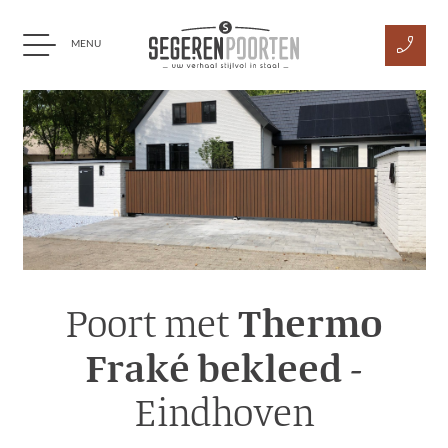
phone_enabled
MENU
Ga naar content
Thermo
Poort met
Fraké bekleed
-
Eindhoven