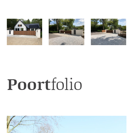
Poort
folio