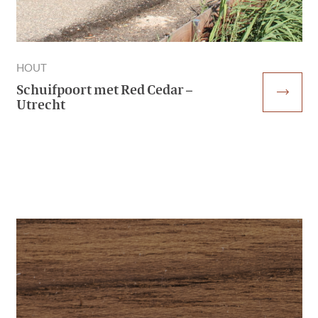
HOUT
Schuifpoort met Red Cedar –
trending_flat
Utrecht