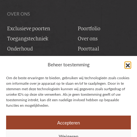
OVER ONS
Exclusieve poorten
Poortfolio
Toegangstechniek
Over ons
Onderhoud
Poorttaal
Inspiratiesessie
Vacatures
Beheer toestemming
Contact & service
Om de beste ervaringen te bieden, gebruiken wij technologieën zoals cookies
UNIEKE STIJLVOLLE POORTEN
om informatie over je apparaat op te slaan en/of te raadplegen. Door in te
stemmen met deze technologieën kunnen wij gegevens zoals surfgedrag of
unieke ID's op deze site verwerken. Als je geen toestemming geeft of uw
Stalen poorten
toestemming intrekt, kan dit een nadelige invloed hebben op bepaalde
functies en mogelijkheden.
Houten poorten
Cortenstaal poorten
Accepteren
Weigeren
Algemene voorwaarden
Privacy verklaring