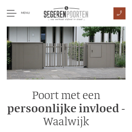
phone_enabled
MENU
Ga naar content
Poort met een
persoonlijke invloed
-
Waalwijk