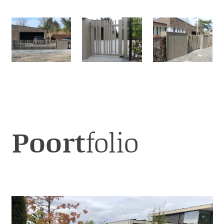
Poort
folio