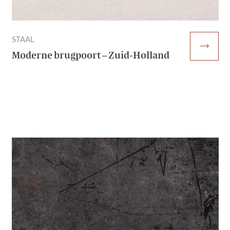
STAAL
trending_flat
Moderne brugpoort – Zuid-Holland