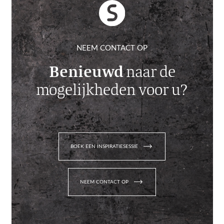
NEEM CONTACT OP
Benieuwd
naar de
mogelijkheden voor u?
trending_flat
BOEK EEN INSPIRATIESESSIE
trending_flat
NEEM CONTACT OP