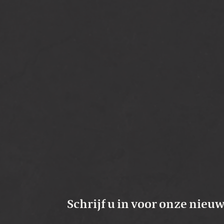
[…]
from Armmotor voor automatis
Lees verder…
Bovengronds automatis
Schrijf u in voor onze nieu