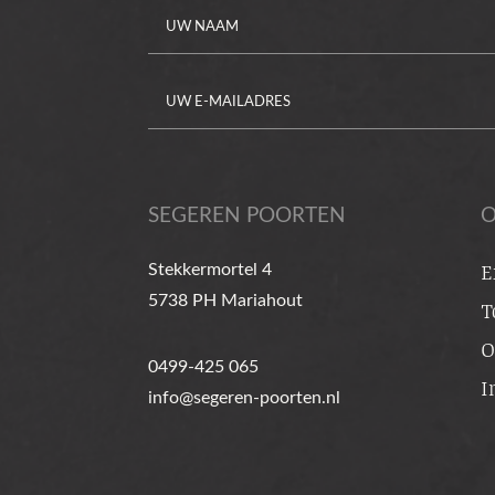
Alternative:
SEGEREN POORTEN
O
Stekkermortel 4
E
5738 PH Mariahout
[…]
T
O
0499-425 065
from Bovengronds automatiser
Lees verder…
I
info@segeren-poorten.nl
Bovengrondse automati