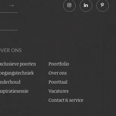
trending_flat
VER ONS
xclusieve poorten
Poortfolio
oegangstechniek
Over ons
nderhoud
Poorttaal
ing voor poorten
nspiratiesessie
Vacatures
Contact & service
sering voor draaipoort