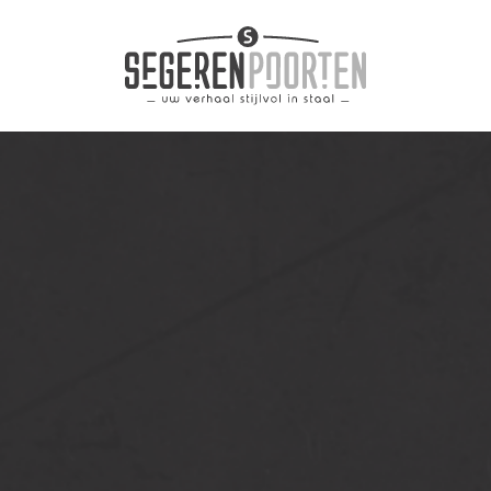
ronds
Zoe
tische draaipoorten
R
R
Gee