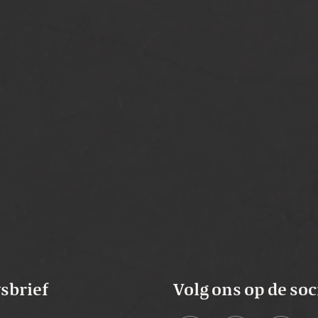
che draaipoorten
ering voor poorten
wsbrief
Volg ons op de soc