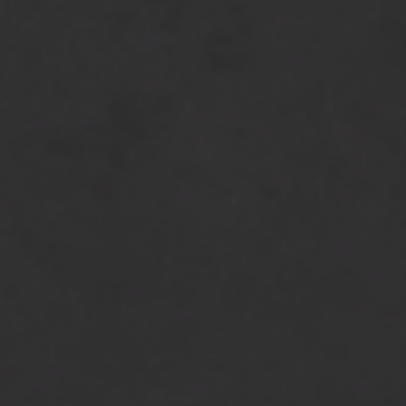
[…]
from CMS IMG_2015 cortensta
Lees verder…