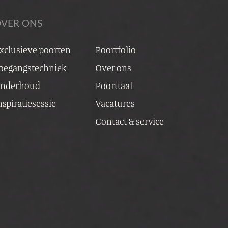
VER ONS
xclusieve poorten
Poortfolio
oegangstechniek
Over ons
enstaal met Red Cedar
nderhoud
Poorttaal
nspiratiesessie
Vacatures
Contact & service