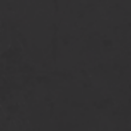
staal met Red Cedar 173932
taal hekwerk en poort