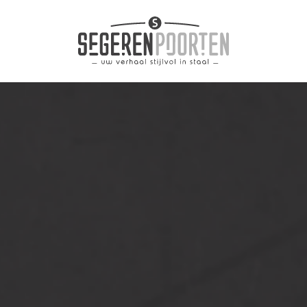
k
Zoe
llen
R
R
Gee