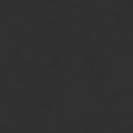
[…]
from Looppoort en hekwerk me
Lees verder…