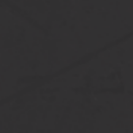
[…]
from Laag hekwerk van lamelle
Lees verder…
Looppoort en hekwerk