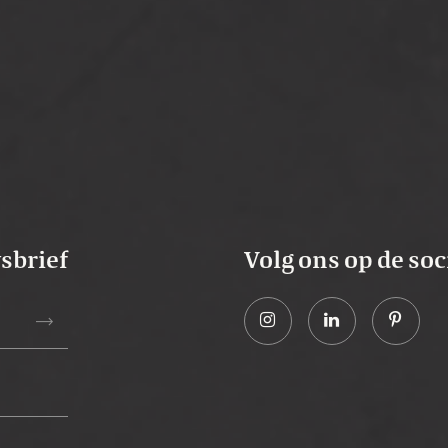
wsbrief
Volg ons op de soc
trending_flat