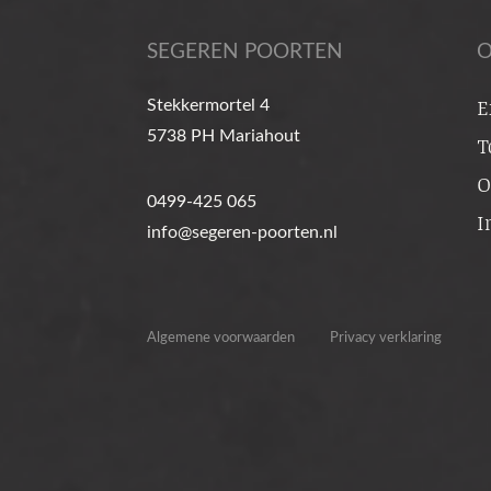
[…]
SEGEREN POORTEN
O
from
Lees verder…
Stekkermortel 4
E
5738 PH Mariahout
T
CVW hekwerk van Cort
O
173932
0499-425 065
I
info@segeren-poorten.nl
Algemene voorwaarden
Privacy verklaring