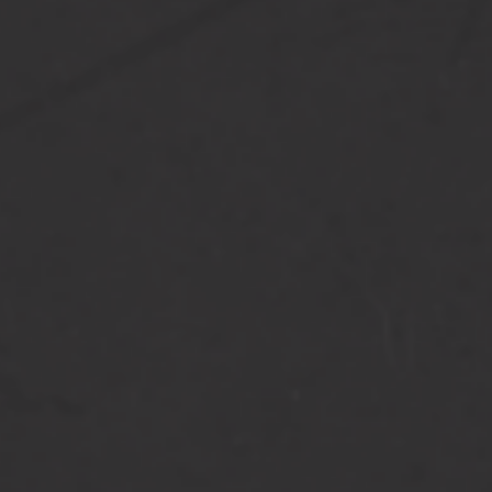
n
 met gaas