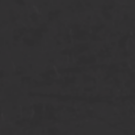
[…]
from CVW hekwerk van Corten
Lees verder…
CMS IMG_2015 cortens