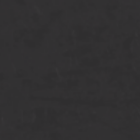
[…]
from HBE IMG_2714.JPG pakke
Lees verder…
HBE Pakketbox incl. br