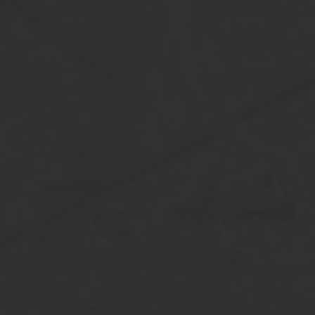
[…]
from Pakketbox in stalen kolo
Lees verder…
Stalen poort met kolo
[…]
from Stalen poort met kolom
Lees verder…
SVH Pakketbox in kol