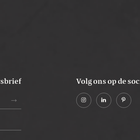
lde kolom met verlichting
wsbrief
Volg ons op de soc
trending_flat