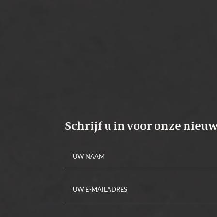
from SVH Pakketbox in kolom
Lees verder…
HDB IMG_1960 gemetse
Schrijf u in voor onze nieu
Alternative: