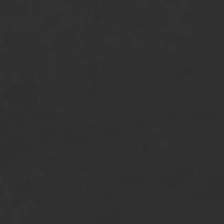
tbox voorzijde
ievenbus achterzijde