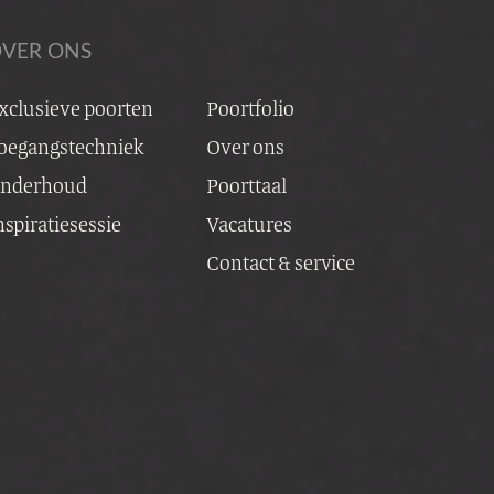
VER ONS
xclusieve poorten
Poortfolio
oegangstechniek
Over ons
nderhoud
Poorttaal
 kolom met verlichting
nspiratiesessie
Vacatures
Contact & service
ketbox voorzijde