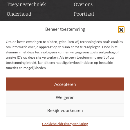
Toegangstechniek
Over ons
Onderhoud
Poorttaal
Inspiratiesessie
Vacatures
Beheer toestemming
Contact & service
Om de beste ervaringen te bieden, gebruiken wij technologieën zoals cookies
UNIEKE STIJLVOLLE POORTEN
om informatie over je apparaat op te slaan en/of te raadplegen. Door in te
stemmen met deze technologieën kunnen wij gegevens zoals surfgedrag of
unieke ID's op deze site verwerken. Als je geen toestemming geeft of uw
Stalen poorten
toestemming intrekt, kan dit een nadelige invloed hebben op bepaalde
functies en mogelijkheden.
Houten poorten
Cortenstaal poorten
Accepteren
Weigeren
Algemene voorwaarden
Privacy verklaring
Realisatie door:
Inkoppers
Bekijk voorkeuren
Cookiebeleid
Privacyverklaring