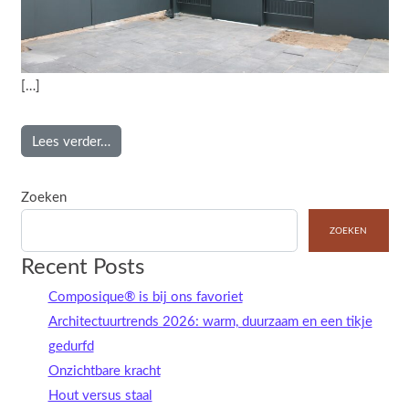
[…]
from Strakke dichte poort met schuttingdelen
Lees verder…
Zoeken
ZOEKEN
Recent Posts
Composique® is bij ons favoriet
Architectuurtrends 2026: warm, duurzaam en een tikje
gedurfd
Onzichtbare kracht
Hout versus staal