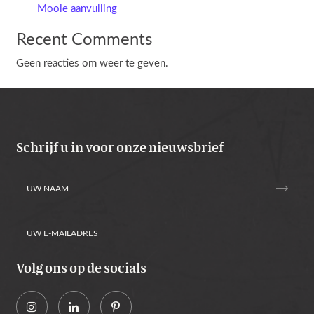
Mooie aanvulling
Recent Comments
Geen reacties om weer te geven.
Schrijf u in voor onze nieuwsbrief
trending_flat
Volg ons op de socials
Alternative: