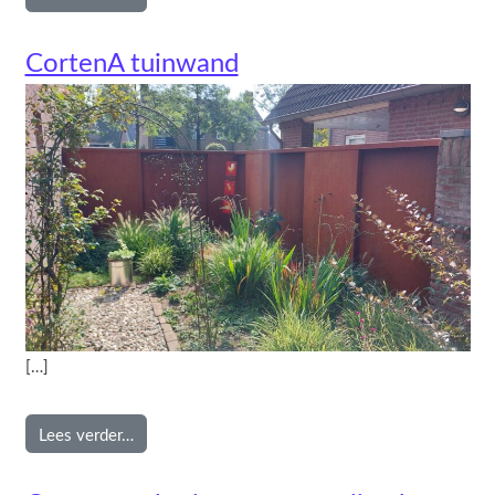
CortenA tuinwand
[…]
from CortenA tuinwand
Lees verder…